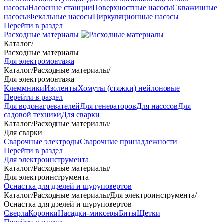
насосы
Насосные станции
Поверхностные насосы
Скважинные
насосы
Фекальные насосы
Циркуляционные насосы
Перейти в раздел
Расходные материалы
Каталог
/
Расходные материалы
Для электромонтажа
Каталог
/
Расходные материалы
/
Для электромонтажа
Клеммники
Изоленты
Хомуты (стяжки) нейлоновые
Перейти в раздел
Для водонагревателей
Для генераторов
Для насосов
Для
садовой техники
Для сварки
Каталог
/
Расходные материалы
/
Для сварки
Сварочные электроды
Сварочные принадлежности
Перейти в раздел
Для электроинструмента
Каталог
/
Расходные материалы
/
Для электроинструмента
Оснастка для дрелей и шуруповертов
Каталог
/
Расходные материалы
/
Для электроинструмента
/
Оснастка для дрелей и шуруповертов
Сверла
Коронки
Насадки-миксеры
Биты
Щетки
Перейти в раздел