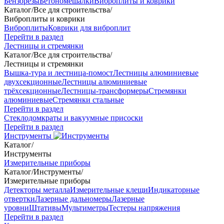
Бензорезы
Бетономешалки
Виброплиты и коврики
Каталог
/
Все для строительства
/
Виброплиты и коврики
Виброплиты
Коврики для виброплит
Перейти в раздел
Лестницы и стремянки
Каталог
/
Все для строительства
/
Лестницы и стремянки
Вышка-тура и лестница-помост
Лестницы алюминиевые
двухсекционные
Лестницы алюминиевые
трёхсекционные
Лестницы-трансформеры
Стремянки
алюминиевые
Стремянки стальные
Перейти в раздел
Стеклодомкраты и вакуумные присоски
Перейти в раздел
Инструменты
Каталог
/
Инструменты
Измерительные приборы
Каталог
/
Инструменты
/
Измерительные приборы
Детекторы металла
Измерительные клещи
Индикаторные
отвертки
Лазерные дальномеры
Лазерные
уровни
Штативы
Мультиметры
Тестеры напряжения
Перейти в раздел