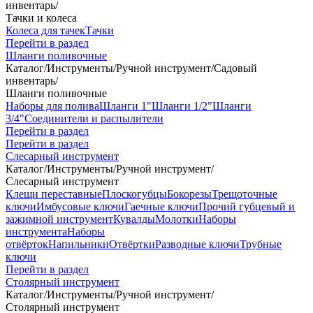
инвентарь
/
Тачки и колеса
Колеса для тачек
Тачки
Перейти в раздел
Шланги поливочные
Каталог
/
Инструменты
/
Ручной инструмент
/
Садовый
инвентарь
/
Шланги поливочные
Наборы для полива
Шланги 1"
Шланги 1/2"
Шланги
3/4"
Соединители и распылители
Перейти в раздел
Перейти в раздел
Слесарный инструмент
Каталог
/
Инструменты
/
Ручной инструмент
/
Слесарный инструмент
Клещи переставные
Плоскогубцы
Бокорезы
Трещоточные
ключи
Имбусовые ключи
Гаечные ключи
Прочий губцевый и
зажимной инструмент
Кувалды
Молотки
Наборы
инструмента
Наборы
отвёрток
Напильники
Отвёртки
Разводные ключи
Трубные
ключи
Перейти в раздел
Столярный инструмент
Каталог
/
Инструменты
/
Ручной инструмент
/
Столярный инструмент