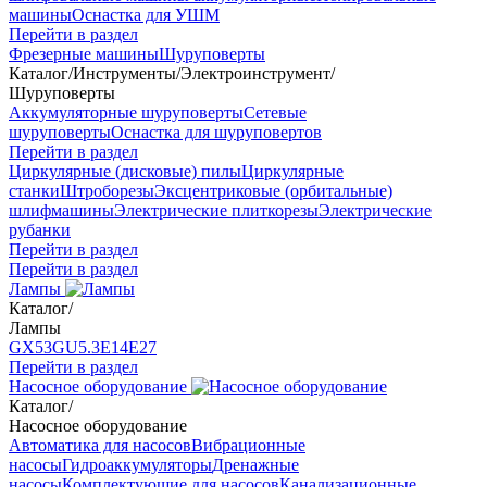
машины
Оснастка для УШМ
Перейти в раздел
Фрезерные машины
Шуруповерты
Каталог
/
Инструменты
/
Электроинструмент
/
Шуруповерты
Аккумуляторные шуруповерты
Сетевые
шуруповерты
Оснастка для шуруповертов
Перейти в раздел
Циркулярные (дисковые) пилы
Циркулярные
станки
Штроборезы
Эксцентриковые (орбитальные)
шлифмашины
Электрические плиткорезы
Электрические
рубанки
Перейти в раздел
Перейти в раздел
Лампы
Каталог
/
Лампы
GX53
GU5.3
Е14
Е27
Перейти в раздел
Насосное оборудование
Каталог
/
Насосное оборудование
Автоматика для насосов
Вибрационные
насосы
Гидроаккумуляторы
Дренажные
насосы
Комплектующие для насосов
Канализационные