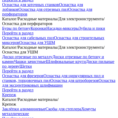
Оснастка для заточных станков
Оснастка для
лобзиков
Оснастка для отрезных пил
Оснастка для
перфораторов
Каталог
/
Расходные материалы
/
Для электроинструмента
/
Оснастка для перфораторов
Буры по бетону
Коронки
Насадки-миксеры
Зубила и пики
Перейти в раздел
Оснастка для сабельных пил
Оснастка для строительных
миксеров
Оснастка для УШМ
Каталог
/
Расходные материалы
/
Для электроинструмента
/
Оснастка для УШМ
Диски отрезные по металлу
Диски отрезные по бетону и
камню
Чашки зачистные
Шлифовальные круги
Диски пильные
по дереву
Щетки
Перейти в раздел
Оснастка для фрезеров
Оснастка для циркулярных пил и
станков, торцовочных пил
Оснастка для штроборезов
Оснастка
для эксцентриковых шлифмашин
Перейти в раздел
Крепеж
Каталог
/
Расходные материалы
/
Крепеж
Заклёпки алюминиевые
Скобы для степлера
Хомуты
металлические