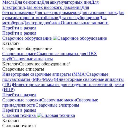
Масла
Для бензопил
Для аккумуляторных пил
Для
электропил
Для моек высокого давления
Для
бензотриммеров
Для электротриммеров
Для газонокосилок
Для
культиваторов и мотоблоков
Для снегоуборщиков
Для
мотобуров
Для зернодробилок
Оригинальные запчасти
Перейти в раздел
Перейти в раздел
Сварочное оборудование
Каталог
/
Сварочное оборудование
Сварочные краги
Сварочные аппараты для ПВХ
труб
Сварочные аппараты
Каталог
/
Сварочное оборудование
/
Сварочные аппараты
Инверторные сварочные аппараты (ММА)
Сварочные
полуавтоматы (MIG/MAG)
Инверторные сварочные аппараты
(TIG)
Инверторные аппараты для воздушно-плазменной резки
(ИПР)
Перейти в раздел
Сварочные горелки
Сварочные маски
Сварочные
принадлежности
Сварочные электроды
Перейти в раздел
Силовая техника
Каталог
/
Силовая техника