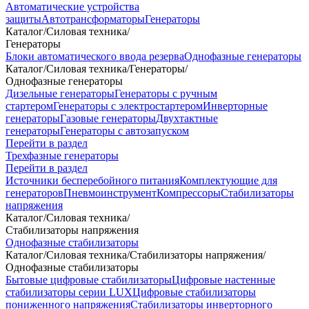
Автоматические устройства
защиты
Автотрансформаторы
Генераторы
Каталог
/
Силовая техника
/
Генераторы
Блоки автоматического ввода резерва
Однофазные генераторы
Каталог
/
Силовая техника
/
Генераторы
/
Однофазные генераторы
Дизельные генераторы
Генераторы с ручным
стартером
Генераторы с электростартером
Инверторные
генераторы
Газовые генераторы
Двухтактные
генераторы
Генераторы с автозапуском
Перейти в раздел
Трехфазные генераторы
Перейти в раздел
Источники бесперебойного питания
Комплектующие для
генераторов
Пневмоинструмент
Компрессоры
Стабилизаторы
напряжения
Каталог
/
Силовая техника
/
Стабилизаторы напряжения
Однофазные стабилизаторы
Каталог
/
Силовая техника
/
Стабилизаторы напряжения
/
Однофазные стабилизаторы
Бытовые цифровые стабилизаторы
Цифровые настенные
стабилизаторы серии LUX
Цифровые стабилизаторы
пониженного напряжения
Стабилизаторы инверторного