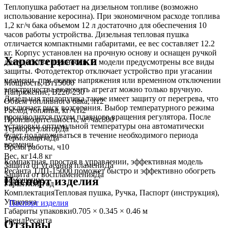
Теплопушка работает на дизельном топливе (возможно
использование керосина). При экономичном расходе топлива
1,2 кг/ч бака объемом 12 л достаточно для обеспечения 10
часов работы устройства. Дизельная тепловая пушка
отличается компактными габаритами, ее вес составляет 12.2
кг. Корпус установлен на прочную основу и оснащен ручкой
Характеристики
для удобства переноски. В модели предусмотрены все виды
защиты. Фотодетектор отключает устройство при угасании
пламени, при скачке напряжения или временном отключении
Мощность, Вт
15000
электричества включить агрегат можно только вручную.
Напряжение, В
220-230
Дизельная теплопушка также имеет защиту от перегрева, что
Объем топливного бака, л
12
исключает риск возгорания. Выбор температурного режима
Расход топлива, кг/ч
1.2
производится путем плавного вращения регулятора. После
Производительность, м³/час
800
установки оптимальной температуры она автоматически
Терморегулятор
Да
будет поддерживаться в течение необходимого периода
Термозащита
Да
времени.
Время работы, ч
10
Вес, кг
14.8 кг
Компактная, простая в управлении, эффективная модель
Защита от угасания пламени
Да
Ресанта ТДП-15000 поможет быстро и эффективно обогреть
Защита от воспламенения
Да
Паспорт изделия
помещение.
Гарантия
1 год
Комплектация
Тепловая пушка, Ручка, Паспорт (инструкция),
Упаковка
Паспорт изделия
Габариты упаковки
0.705 × 0.345 × 0.46 м
Бренд
Ресанта
Отзывы