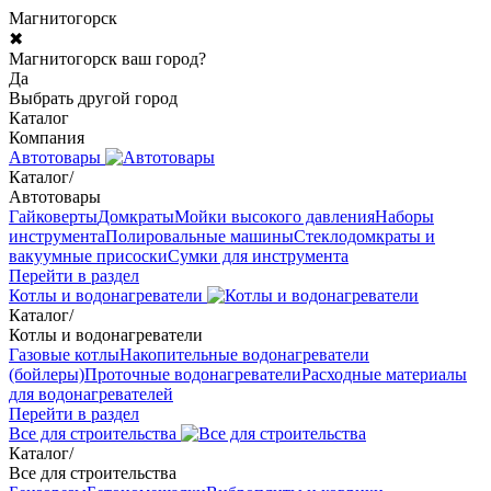
Магнитогорск
✖
Магнитогорск ваш город?
Да
Выбрать другой город
Каталог
Компания
Автотовары
Каталог
/
Автотовары
Гайковерты
Домкраты
Мойки высокого давления
Наборы
инструмента
Полировальные машины
Стеклодомкраты и
вакуумные присоски
Сумки для инструмента
Перейти в раздел
Котлы и водонагреватели
Каталог
/
Котлы и водонагреватели
Газовые котлы
Накопительные водонагреватели
(бойлеры)
Проточные водонагреватели
Расходные материалы
для водонагревателей
Перейти в раздел
Все для строительства
Каталог
/
Все для строительства