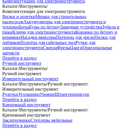
Комплектующие для электроинструмента
Каталог
/
Инструменты
/
Комплектующие для электроинструмента
Вилки и розетки
Мешки для строительных
пылесосов
Аккумуляторы для электроинструмента и
техники
Биты
Буры по бетону
Зарядные устройства
Зубила и
пики
Ключи для электроинструмента
Коронки по бетону и
керамике
Насадки-миксеры
Патроны для дрели
Пилки для
лобзиков
Полотна для сабельных пил
Ручки для
электроинструмента
Сверла
Фрезы
Цанги
Оригинальные
запчасти
Перейти в раздел
Ручной инструмент
Каталог
/
Инструменты
/
Ручной инструмент
Измерительный инструмент
Каталог
/
Инструменты
/
Ручной инструмент
/
Измерительный инструмент
Рулетки
Угольники
Уровни
Штангенциркули
Перейти в раздел
Крепежный инструмент
Каталог
/
Инструменты
/
Ручной инструмент
/
Крепежный инструмент
Заклепочники
Степлеры мебельные
Перейти в раздел