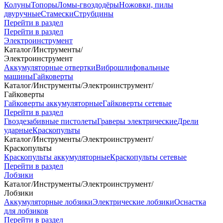
Колуны
Топоры
Ломы-гвоздодёры
Ножовки, пилы
двуручные
Стамески
Струбцины
Перейти в раздел
Перейти в раздел
Электроинструмент
Каталог
/
Инструменты
/
Электроинструмент
Аккумуляторные отвертки
Виброшлифовальные
машины
Гайковерты
Каталог
/
Инструменты
/
Электроинструмент
/
Гайковерты
Гайковерты аккумуляторные
Гайковерты сетевые
Перейти в раздел
Гвоздезабивные пистолеты
Граверы электрические
Дрели
ударные
Краскопульты
Каталог
/
Инструменты
/
Электроинструмент
/
Краскопульты
Краскопульты аккумуляторные
Краскопульты сетевые
Перейти в раздел
Лобзики
Каталог
/
Инструменты
/
Электроинструмент
/
Лобзики
Аккумуляторные лобзики
Электрические лобзики
Оснастка
для лобзиков
Перейти в раздел