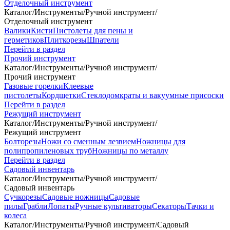
Отделочный инструмент
Каталог
/
Инструменты
/
Ручной инструмент
/
Отделочный инструмент
Валики
Кисти
Пистолеты для пены и
герметиков
Плиткорезы
Шпатели
Перейти в раздел
Прочий инструмент
Каталог
/
Инструменты
/
Ручной инструмент
/
Прочий инструмент
Газовые горелки
Клеевые
пистолеты
Кордщетки
Стеклодомкраты и вакуумные присоски
Перейти в раздел
Режущий инструмент
Каталог
/
Инструменты
/
Ручной инструмент
/
Режущий инструмент
Болторезы
Ножи со сменным лезвием
Ножницы для
полипропиленовых труб
Ножницы по металлу
Перейти в раздел
Садовый инвентарь
Каталог
/
Инструменты
/
Ручной инструмент
/
Садовый инвентарь
Сучкорезы
Садовые ножницы
Садовые
пилы
Грабли
Лопаты
Ручные культиваторы
Секаторы
Тачки и
колеса
Каталог
/
Инструменты
/
Ручной инструмент
/
Садовый