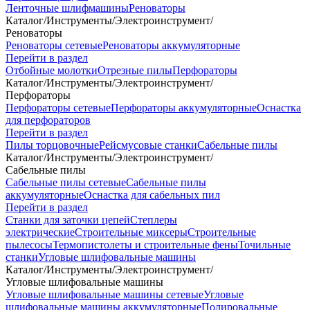
Ленточные шлифмашины
Реноваторы
Каталог
/
Инструменты
/
Электроинструмент
/
Реноваторы
Реноваторы сетевые
Реноваторы аккумуляторные
Перейти в раздел
Отбойные молотки
Отрезные пилы
Перфораторы
Каталог
/
Инструменты
/
Электроинструмент
/
Перфораторы
Перфораторы сетевые
Перфораторы аккумуляторные
Оснастка
для перфораторов
Перейти в раздел
Пилы торцовочные
Рейсмусовые станки
Сабельные пилы
Каталог
/
Инструменты
/
Электроинструмент
/
Сабельные пилы
Сабельные пилы сетевые
Сабельные пилы
аккумуляторные
Оснастка для сабельных пил
Перейти в раздел
Станки для заточки цепей
Степлеры
электрические
Строительные миксеры
Строительные
пылесосы
Термопистолеты и строительные фены
Точильные
станки
Угловые шлифовальные машины
Каталог
/
Инструменты
/
Электроинструмент
/
Угловые шлифовальные машины
Угловые шлифовальные машины сетевые
Угловые
шлифовальные машины аккумуляторные
Полировальные