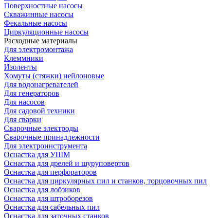
Поверхностные насосы
Скважинные насосы
Фекальные насосы
Циркуляционные насосы
Расходные материалы
Для электромонтажа
Клеммники
Изоленты
Хомуты (стяжки) нейлоновые
Для водонагревателей
Для генераторов
Для насосов
Для садовой техники
Для сварки
Сварочные электроды
Сварочные принадлежности
Для электроинструмента
Оснастка для УШМ
Оснастка для дрелей и шуруповертов
Оснастка для перфораторов
Оснастка для циркулярных пил и станков, торцовочных пил
Оснастка для лобзиков
Оснастка для штроборезов
Оснастка для сабельных пил
Оснастка для заточных станков