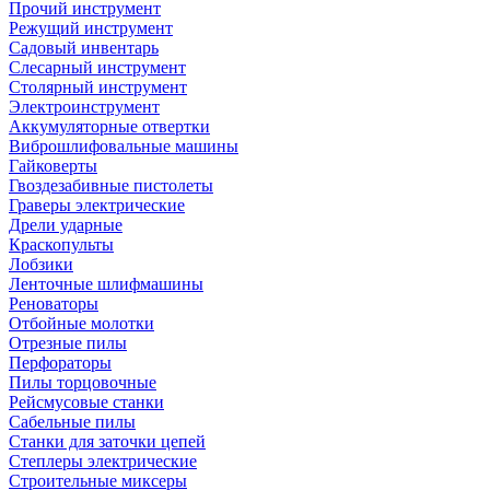
Прочий инструмент
Режущий инструмент
Садовый инвентарь
Слесарный инструмент
Столярный инструмент
Электроинструмент
Аккумуляторные отвертки
Виброшлифовальные машины
Гайковерты
Гвоздезабивные пистолеты
Граверы электрические
Дрели ударные
Краскопульты
Лобзики
Ленточные шлифмашины
Реноваторы
Отбойные молотки
Отрезные пилы
Перфораторы
Пилы торцовочные
Рейсмусовые станки
Сабельные пилы
Станки для заточки цепей
Степлеры электрические
Строительные миксеры