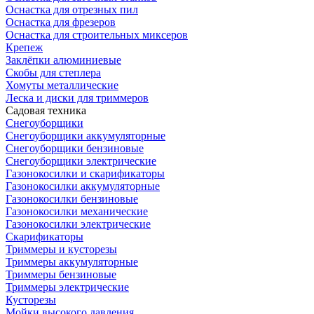
Оснастка для отрезных пил
Оснастка для фрезеров
Оснастка для строительных миксеров
Крепеж
Заклёпки алюминиевые
Скобы для степлера
Хомуты металлические
Леска и диски для триммеров
Садовая техника
Снегоуборщики
Снегоуборщики аккумуляторные
Снегоуборщики бензиновые
Снегоуборщики электрические
Газонокосилки и скарификаторы
Газонокосилки аккумуляторные
Газонокосилки бензиновые
Газонокосилки механические
Газонокосилки электрические
Скарификаторы
Триммеры и кусторезы
Триммеры аккумуляторные
Триммеры бензиновые
Триммеры электрические
Кусторезы
Мойки высокого давления