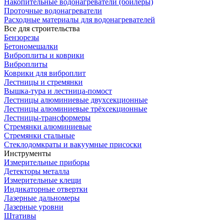
Накопительные водонагреватели (бойлеры)
Проточные водонагреватели
Расходные материалы для водонагревателей
Все для строительства
Бензорезы
Бетономешалки
Виброплиты и коврики
Виброплиты
Коврики для виброплит
Лестницы и стремянки
Вышка-тура и лестница-помост
Лестницы алюминиевые двухсекционные
Лестницы алюминиевые трёхсекционные
Лестницы-трансформеры
Стремянки алюминиевые
Стремянки стальные
Стеклодомкраты и вакуумные присоски
Инструменты
Измерительные приборы
Детекторы металла
Измерительные клещи
Индикаторные отвертки
Лазерные дальномеры
Лазерные уровни
Штативы