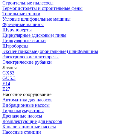
Строительные пылесосы
Термопистолеты и строительные фены
Точильные станки
Угловые шлифовальные машины
Фрезерные машины
Шуруповерты
Циркулярные (дисковые) пилы
Циркулярные станки
Штроборезы
Эксцентриковые (орбитальные) шлифмашины
Электрические плиткорезы
Электрические рубанки
Лампы
GX53
GU5.3
Е14
Е27
Насосное оборудование
Автоматика для насосов
Вибрационные насосы
Гидроаккумуляторы
Дренажные насосы
Комплектующие для насосов
Канализационные насосы
Насосные станции