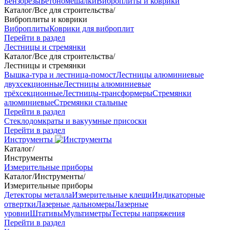
Бензорезы
Бетономешалки
Виброплиты и коврики
Каталог
/
Все для строительства
/
Виброплиты и коврики
Виброплиты
Коврики для виброплит
Перейти в раздел
Лестницы и стремянки
Каталог
/
Все для строительства
/
Лестницы и стремянки
Вышка-тура и лестница-помост
Лестницы алюминиевые
двухсекционные
Лестницы алюминиевые
трёхсекционные
Лестницы-трансформеры
Стремянки
алюминиевые
Стремянки стальные
Перейти в раздел
Стеклодомкраты и вакуумные присоски
Перейти в раздел
Инструменты
Каталог
/
Инструменты
Измерительные приборы
Каталог
/
Инструменты
/
Измерительные приборы
Детекторы металла
Измерительные клещи
Индикаторные
отвертки
Лазерные дальномеры
Лазерные
уровни
Штативы
Мультиметры
Тестеры напряжения
Перейти в раздел