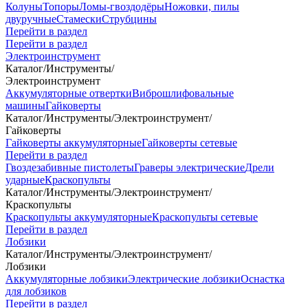
Колуны
Топоры
Ломы-гвоздодёры
Ножовки, пилы
двуручные
Стамески
Струбцины
Перейти в раздел
Перейти в раздел
Электроинструмент
Каталог
/
Инструменты
/
Электроинструмент
Аккумуляторные отвертки
Виброшлифовальные
машины
Гайковерты
Каталог
/
Инструменты
/
Электроинструмент
/
Гайковерты
Гайковерты аккумуляторные
Гайковерты сетевые
Перейти в раздел
Гвоздезабивные пистолеты
Граверы электрические
Дрели
ударные
Краскопульты
Каталог
/
Инструменты
/
Электроинструмент
/
Краскопульты
Краскопульты аккумуляторные
Краскопульты сетевые
Перейти в раздел
Лобзики
Каталог
/
Инструменты
/
Электроинструмент
/
Лобзики
Аккумуляторные лобзики
Электрические лобзики
Оснастка
для лобзиков
Перейти в раздел