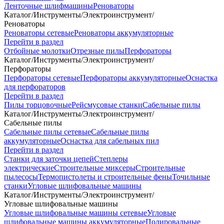
Ленточные шлифмашины
Реноваторы
Каталог
/
Инструменты
/
Электроинструмент
/
Реноваторы
Реноваторы сетевые
Реноваторы аккумуляторные
Перейти в раздел
Отбойные молотки
Отрезные пилы
Перфораторы
Каталог
/
Инструменты
/
Электроинструмент
/
Перфораторы
Перфораторы сетевые
Перфораторы аккумуляторные
Оснастка
для перфораторов
Перейти в раздел
Пилы торцовочные
Рейсмусовые станки
Сабельные пилы
Каталог
/
Инструменты
/
Электроинструмент
/
Сабельные пилы
Сабельные пилы сетевые
Сабельные пилы
аккумуляторные
Оснастка для сабельных пил
Перейти в раздел
Станки для заточки цепей
Степлеры
электрические
Строительные миксеры
Строительные
пылесосы
Термопистолеты и строительные фены
Точильные
станки
Угловые шлифовальные машины
Каталог
/
Инструменты
/
Электроинструмент
/
Угловые шлифовальные машины
Угловые шлифовальные машины сетевые
Угловые
шлифовальные машины аккумуляторные
Полировальные