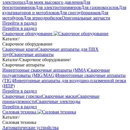
электропил
Для моек высокого давления
Для
бензотриммеров
Для электротриммеров
Для газонокосилок
Для
культиваторов и мотоблоков
Для снегоуборщиков
Для
мотобуров
Для зернодробилок
Оригинальные запчасти
Перейти в раздел
Перейти в раздел
Сварочное оборудование
Каталог
/
Сварочное оборудование
Сварочные краги
Сварочные аппараты для ПВХ
труб
Сварочные аппараты
Каталог
/
Сварочное оборудование
/
Сварочные аппараты
Инверторные сварочные аппараты (ММА)
Сварочные
полуавтоматы (MIG/MAG)
Инверторные сварочные аппараты
(TIG)
Инверторные аппараты для воздушно-плазменной резки
(ИПР)
Перейти в раздел
Сварочные горелки
Сварочные маски
Сварочные
принадлежности
Сварочные электроды
Перейти в раздел
Силовая техника
Каталог
/
Силовая техника
Автоматические устройства