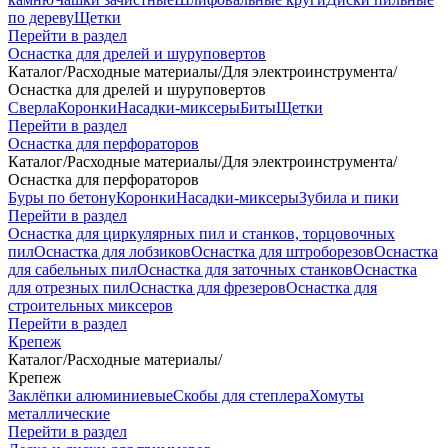
по дереву
Щетки
Перейти в раздел
Оснастка для дрелей и шуруповертов
Каталог
/
Расходные материалы
/
Для электроинструмента
/
Оснастка для дрелей и шуруповертов
Сверла
Коронки
Насадки-миксеры
Биты
Щетки
Перейти в раздел
Оснастка для перфораторов
Каталог
/
Расходные материалы
/
Для электроинструмента
/
Оснастка для перфораторов
Буры по бетону
Коронки
Насадки-миксеры
Зубила и пики
Перейти в раздел
Оснастка для циркулярных пил и станков, торцовочных
пил
Оснастка для лобзиков
Оснастка для штроборезов
Оснастка
для сабельных пил
Оснастка для заточных станков
Оснастка
для отрезных пил
Оснастка для фрезеров
Оснастка для
строительных миксеров
Перейти в раздел
Крепеж
Каталог
/
Расходные материалы
/
Крепеж
Заклёпки алюминиевые
Скобы для степлера
Хомуты
металлические
Перейти в раздел