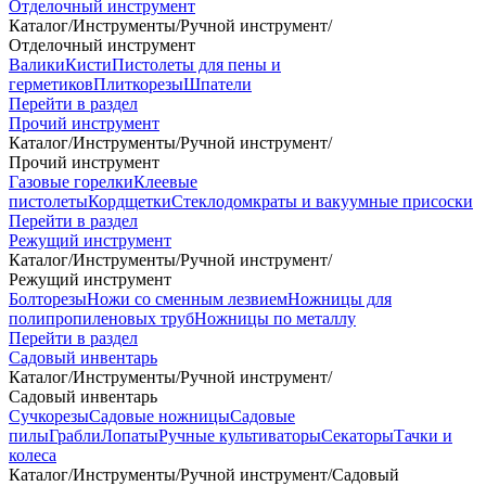
Отделочный инструмент
Каталог
/
Инструменты
/
Ручной инструмент
/
Отделочный инструмент
Валики
Кисти
Пистолеты для пены и
герметиков
Плиткорезы
Шпатели
Перейти в раздел
Прочий инструмент
Каталог
/
Инструменты
/
Ручной инструмент
/
Прочий инструмент
Газовые горелки
Клеевые
пистолеты
Кордщетки
Стеклодомкраты и вакуумные присоски
Перейти в раздел
Режущий инструмент
Каталог
/
Инструменты
/
Ручной инструмент
/
Режущий инструмент
Болторезы
Ножи со сменным лезвием
Ножницы для
полипропиленовых труб
Ножницы по металлу
Перейти в раздел
Садовый инвентарь
Каталог
/
Инструменты
/
Ручной инструмент
/
Садовый инвентарь
Сучкорезы
Садовые ножницы
Садовые
пилы
Грабли
Лопаты
Ручные культиваторы
Секаторы
Тачки и
колеса
Каталог
/
Инструменты
/
Ручной инструмент
/
Садовый