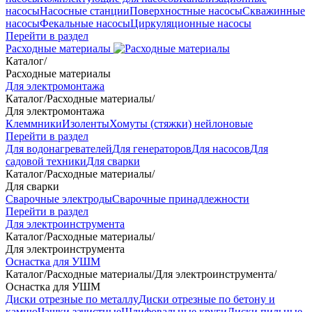
насосы
Насосные станции
Поверхностные насосы
Скважинные
насосы
Фекальные насосы
Циркуляционные насосы
Перейти в раздел
Расходные материалы
Каталог
/
Расходные материалы
Для электромонтажа
Каталог
/
Расходные материалы
/
Для электромонтажа
Клеммники
Изоленты
Хомуты (стяжки) нейлоновые
Перейти в раздел
Для водонагревателей
Для генераторов
Для насосов
Для
садовой техники
Для сварки
Каталог
/
Расходные материалы
/
Для сварки
Сварочные электроды
Сварочные принадлежности
Перейти в раздел
Для электроинструмента
Каталог
/
Расходные материалы
/
Для электроинструмента
Оснастка для УШМ
Каталог
/
Расходные материалы
/
Для электроинструмента
/
Оснастка для УШМ
Диски отрезные по металлу
Диски отрезные по бетону и
камню
Чашки зачистные
Шлифовальные круги
Диски пильные