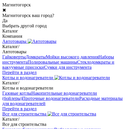
Магнитогорск
✖
Магнитогорск ваш город?
Да
Выбрать другой город
Каталог
Компания
Автотовары
Каталог
/
Автотовары
Гайковерты
Домкраты
Мойки высокого давления
Наборы
инструмента
Полировальные машины
Стеклодомкраты и
вакуумные присоски
Сумки для инструмента
Перейти в раздел
Котлы и водонагреватели
Каталог
/
Котлы и водонагреватели
Газовые котлы
Накопительные водонагреватели
(бойлеры)
Проточные водонагреватели
Расходные материалы
для водонагревателей
Перейти в раздел
Все для строительства
Каталог
/
Все для строительства