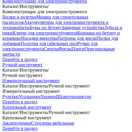
Комплектующие для электроинструмента
Каталог
/
Инструменты
/
Комплектующие для электроинструмента
Вилки и розетки
Мешки для строительных
пылесосов
Аккумуляторы для электроинструмента и
техники
Биты
Буры по бетону
Зарядные устройства
Зубила и
пики
Ключи для электроинструмента
Коронки по бетону и
керамике
Насадки-миксеры
Патроны для дрели
Пилки для
лобзиков
Полотна для сабельных пил
Ручки для
электроинструмента
Сверла
Фрезы
Цанги
Оригинальные
запчасти
Перейти в раздел
Ручной инструмент
Каталог
/
Инструменты
/
Ручной инструмент
Измерительный инструмент
Каталог
/
Инструменты
/
Ручной инструмент
/
Измерительный инструмент
Рулетки
Угольники
Уровни
Штангенциркули
Перейти в раздел
Крепежный инструмент
Каталог
/
Инструменты
/
Ручной инструмент
/
Крепежный инструмент
Заклепочники
Степлеры мебельные
Перейти в раздел