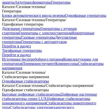
защиты
Автотрансформаторы
Генераторы
Каталог
/
Силовая техника
/
Генераторы
Блоки автоматического ввода резерва
Однофазные генераторы
Каталог
/
Силовая техника
/
Генераторы
/
Однофазные генераторы
Дизельные генераторы
Генераторы с ручным
стартером
Генераторы с электростартером
Инверторные
генераторы
Газовые генераторы
Двухтактные
генераторы
Генераторы с автозапуском
Перейти в раздел
Трехфазные генераторы
Перейти в раздел
Источники бесперебойного питания
Комплектующие для
генераторов
Пневмоинструмент
Компрессоры
Стабилизаторы
напряжения
Каталог
/
Силовая техника
/
Стабилизаторы напряжения
Однофазные стабилизаторы
Каталог
/
Силовая техника
/
Стабилизаторы напряжения
/
Однофазные стабилизаторы
Бытовые цифровые стабилизаторы
Цифровые настенные
стабилизаторы серии LUX
Цифровые стабилизаторы
пониженного напряжения
Стабилизаторы инверторного
типа
Стабилизаторы электромеханического