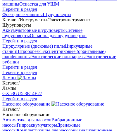
машины
Оснастка для УШМ
Перейти в раздел
Фрезерные машины
Шуруповерты
Каталог
/
Инструменты
/
Электроинструмент
/
Шуруповерты
Аккумуляторные шуруповерты
Сетевые
шуруповерты
Оснастка для шуруповертов
Перейти в раздел
Циркулярные (дисковые) пилы
Циркулярные
станки
Штроборезы
Эксцентриковые (орбитальные)
шлифмашины
Электрические плиткорезы
Электрические
рубанки
Перейти в раздел
Перейти в раздел
Лампы
Каталог
/
Лампы
GX53
GU5.3
Е14
Е27
Перейти в раздел
Насосное оборудование
Каталог
/
Насосное оборудование
Автоматика для насосов
Вибрационные
насосы
Гидроаккумуляторы
Дренажные
насосы
Комплектующие для насосов
Канализационные