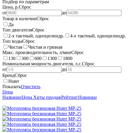
Подбор по параметрам
Цена, р.
Сброс
от
до
Товар в наличии
Сброс
Да
Тип двигателя
Сброс
2-х тактный, одноцилиндр.
4-х тактный, одноцилиндр.
Тип воды
Сброс
Чистая
Чистая и грязная
Макс. производительность, л/мин
Сброс
130
300
600
1300
1800
Номинальная мощность двигателя, л.с.
Сброс
от
до
Бренд
Сброс
Huter
Показать
Очистить
Цена
Название
Цена
Хиты продаж
Рейтинг
Новинки