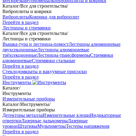
Бензорезы
Бетономешалки
Виброплиты и коврики
Каталог
/
Все для строительства
/
Виброплиты и коврики
Виброплиты
Коврики для виброплит
Перейти в раздел
Лестницы и стремянки
Каталог
/
Все для строительства
/
Лестницы и стремянки
Вышка-тура и лестница-помост
Лестницы алюминиевые
двухсекционные
Лестницы алюминиевые
трёхсекционные
Лестницы-трансформеры
Стремянки
алюминиевые
Стремянки стальные
Перейти в раздел
Стеклодомкраты и вакуумные присоски
Перейти в раздел
Инструменты
Каталог
/
Инструменты
Измерительные приборы
Каталог
/
Инструменты
/
Измерительные приборы
Детекторы металла
Измерительные клещи
Индикаторные
отвертки
Лазерные дальномеры
Лазерные
уровни
Штативы
Мультиметры
Тестеры напряжения
Перейти в раздел