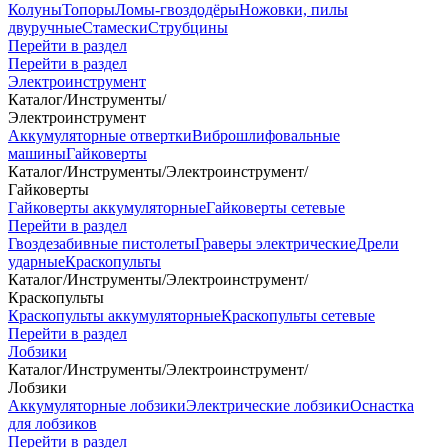
Колуны
Топоры
Ломы-гвоздодёры
Ножовки, пилы
двуручные
Стамески
Струбцины
Перейти в раздел
Перейти в раздел
Электроинструмент
Каталог
/
Инструменты
/
Электроинструмент
Аккумуляторные отвертки
Виброшлифовальные
машины
Гайковерты
Каталог
/
Инструменты
/
Электроинструмент
/
Гайковерты
Гайковерты аккумуляторные
Гайковерты сетевые
Перейти в раздел
Гвоздезабивные пистолеты
Граверы электрические
Дрели
ударные
Краскопульты
Каталог
/
Инструменты
/
Электроинструмент
/
Краскопульты
Краскопульты аккумуляторные
Краскопульты сетевые
Перейти в раздел
Лобзики
Каталог
/
Инструменты
/
Электроинструмент
/
Лобзики
Аккумуляторные лобзики
Электрические лобзики
Оснастка
для лобзиков
Перейти в раздел