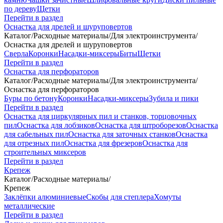
по дереву
Щетки
Перейти в раздел
Оснастка для дрелей и шуруповертов
Каталог
/
Расходные материалы
/
Для электроинструмента
/
Оснастка для дрелей и шуруповертов
Сверла
Коронки
Насадки-миксеры
Биты
Щетки
Перейти в раздел
Оснастка для перфораторов
Каталог
/
Расходные материалы
/
Для электроинструмента
/
Оснастка для перфораторов
Буры по бетону
Коронки
Насадки-миксеры
Зубила и пики
Перейти в раздел
Оснастка для циркулярных пил и станков, торцовочных
пил
Оснастка для лобзиков
Оснастка для штроборезов
Оснастка
для сабельных пил
Оснастка для заточных станков
Оснастка
для отрезных пил
Оснастка для фрезеров
Оснастка для
строительных миксеров
Перейти в раздел
Крепеж
Каталог
/
Расходные материалы
/
Крепеж
Заклёпки алюминиевые
Скобы для степлера
Хомуты
металлические
Перейти в раздел