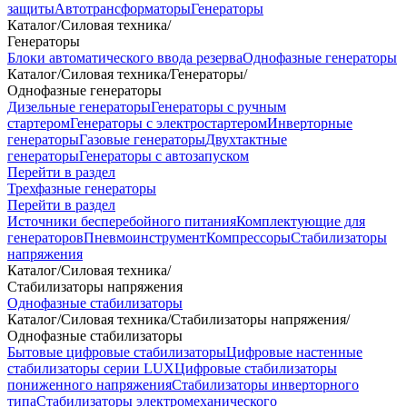
защиты
Автотрансформаторы
Генераторы
Каталог
/
Силовая техника
/
Генераторы
Блоки автоматического ввода резерва
Однофазные генераторы
Каталог
/
Силовая техника
/
Генераторы
/
Однофазные генераторы
Дизельные генераторы
Генераторы с ручным
стартером
Генераторы с электростартером
Инверторные
генераторы
Газовые генераторы
Двухтактные
генераторы
Генераторы с автозапуском
Перейти в раздел
Трехфазные генераторы
Перейти в раздел
Источники бесперебойного питания
Комплектующие для
генераторов
Пневмоинструмент
Компрессоры
Стабилизаторы
напряжения
Каталог
/
Силовая техника
/
Стабилизаторы напряжения
Однофазные стабилизаторы
Каталог
/
Силовая техника
/
Стабилизаторы напряжения
/
Однофазные стабилизаторы
Бытовые цифровые стабилизаторы
Цифровые настенные
стабилизаторы серии LUX
Цифровые стабилизаторы
пониженного напряжения
Стабилизаторы инверторного
типа
Стабилизаторы электромеханического