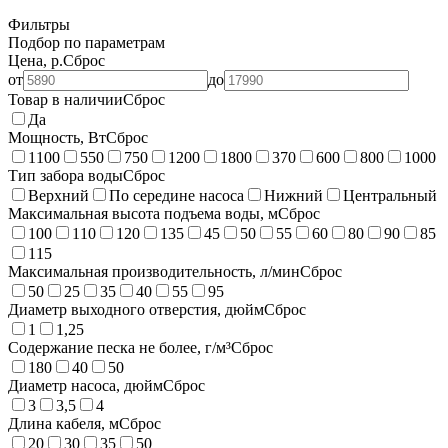
Фильтры
Подбор по параметрам
Цена, р.
Сброс
от
до
Товар в наличии
Сброс
Да
Мощность, Вт
Сброс
1100
550
750
1200
1800
370
600
800
1000
Тип забора воды
Сброс
Верхний
По середине насоса
Нижний
Центральный
Максимальная высота подъема воды, м
Сброс
100
110
120
135
45
50
55
60
80
90
85
115
Максимальная производительность, л/мин
Сброс
50
25
35
40
55
95
Диаметр выходного отверстия, дюйм
Сброс
1
1,25
Содержание песка не более, г/м³
Сброс
180
40
50
Диаметр насоса, дюйм
Сброс
3
3,5
4
Длина кабеля, м
Сброс
20
30
35
50