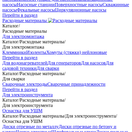
насосы
Насосные станции
Поверхностные насосы
Скважинные
насосы
Фекальные насосы
Циркуляционные насосы
Перейти в раздел
Расходные материалы
Каталог
/
Расходные материалы
Для электромонтажа
Каталог
/
Расходные материалы
/
Для электромонтажа
Клеммники
Изоленты
Хомуты (стяжки) нейлоновые
Перейти в раздел
Для водонагревателей
Для генераторов
Для насосов
Для
садовой техники
Для сварки
Каталог
/
Расходные материалы
/
Для сварки
Сварочные электроды
Сварочные принадлежности
Перейти в раздел
Для электроинструмента
Каталог
/
Расходные материалы
/
Для электроинструмента
Оснастка для УШМ
Каталог
/
Расходные материалы
/
Для электроинструмента
/
Оснастка для УШМ
Диски отрезные по металлу
Диски отрезные по бетону и
камню
Чашки зачистные
Шлифовальные круги
Диски пильные