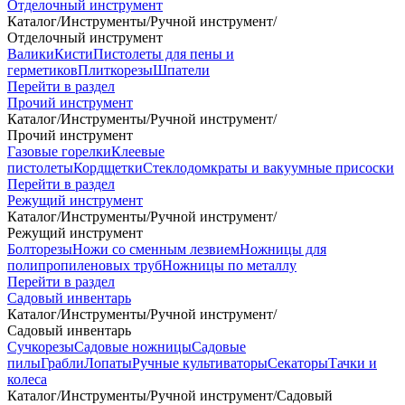
Отделочный инструмент
Каталог
/
Инструменты
/
Ручной инструмент
/
Отделочный инструмент
Валики
Кисти
Пистолеты для пены и
герметиков
Плиткорезы
Шпатели
Перейти в раздел
Прочий инструмент
Каталог
/
Инструменты
/
Ручной инструмент
/
Прочий инструмент
Газовые горелки
Клеевые
пистолеты
Кордщетки
Стеклодомкраты и вакуумные присоски
Перейти в раздел
Режущий инструмент
Каталог
/
Инструменты
/
Ручной инструмент
/
Режущий инструмент
Болторезы
Ножи со сменным лезвием
Ножницы для
полипропиленовых труб
Ножницы по металлу
Перейти в раздел
Садовый инвентарь
Каталог
/
Инструменты
/
Ручной инструмент
/
Садовый инвентарь
Сучкорезы
Садовые ножницы
Садовые
пилы
Грабли
Лопаты
Ручные культиваторы
Секаторы
Тачки и
колеса
Каталог
/
Инструменты
/
Ручной инструмент
/
Садовый