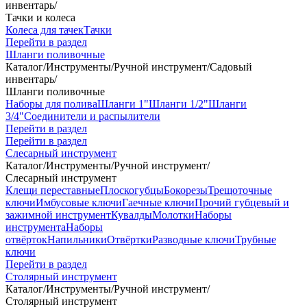
инвентарь
/
Тачки и колеса
Колеса для тачек
Тачки
Перейти в раздел
Шланги поливочные
Каталог
/
Инструменты
/
Ручной инструмент
/
Садовый
инвентарь
/
Шланги поливочные
Наборы для полива
Шланги 1"
Шланги 1/2"
Шланги
3/4"
Соединители и распылители
Перейти в раздел
Перейти в раздел
Слесарный инструмент
Каталог
/
Инструменты
/
Ручной инструмент
/
Слесарный инструмент
Клещи переставные
Плоскогубцы
Бокорезы
Трещоточные
ключи
Имбусовые ключи
Гаечные ключи
Прочий губцевый и
зажимной инструмент
Кувалды
Молотки
Наборы
инструмента
Наборы
отвёрток
Напильники
Отвёртки
Разводные ключи
Трубные
ключи
Перейти в раздел
Столярный инструмент
Каталог
/
Инструменты
/
Ручной инструмент
/
Столярный инструмент