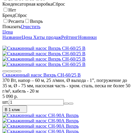
Конденсаторная коробка
Сброс
Нет
Бренд
Сброс
Ресанта
Вихрь
Показать
Очистить
Цена
Название
Цена
Хиты продаж
Рейтинг
Новинки
Скважинный насос Вихрь СН-60/25 В
370 Вт, напор – 60 м, 25 л/мин, Ø выхода - 1”, погружение до
35 м, Ø - 75 мм, насосная часть - хром. сталь, песка не более 50
г/м³, кабель - 20 м
5 090
p.
шт.
В 1 клик