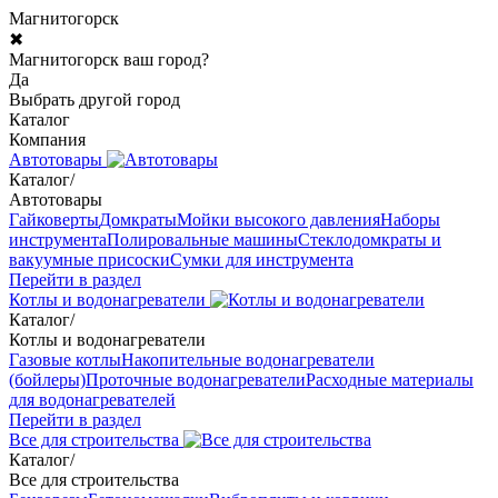
Магнитогорск
✖
Магнитогорск ваш город?
Да
Выбрать другой город
Каталог
Компания
Автотовары
Каталог
/
Автотовары
Гайковерты
Домкраты
Мойки высокого давления
Наборы
инструмента
Полировальные машины
Стеклодомкраты и
вакуумные присоски
Сумки для инструмента
Перейти в раздел
Котлы и водонагреватели
Каталог
/
Котлы и водонагреватели
Газовые котлы
Накопительные водонагреватели
(бойлеры)
Проточные водонагреватели
Расходные материалы
для водонагревателей
Перейти в раздел
Все для строительства
Каталог
/
Все для строительства