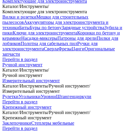
Комплектующие для электроинструмента
Каталог
/
Инструменты
/
Комплектующие для электроинструмента
Вилки и розетки
Мешки для строительных
пылесосов
Аккумуляторы для электроинструмента и
техники
Биты
Буры по бетону
Зарядные устройства
Зубила и
пики
Ключи для электроинструмента
Коронки по бетону и
керамике
Насадки-миксеры
Патроны для дрели
Пилки для
лобзиков
Полотна для сабельных пил
Ручки для
электроинструмента
Сверла
Фрезы
Цанги
Оригинальные
запчасти
Перейти в раздел
Ручной инструмент
Каталог
/
Инструменты
/
Ручной инструмент
Измерительный инструмент
Каталог
/
Инструменты
/
Ручной инструмент
/
Измерительный инструмент
Рулетки
Угольники
Уровни
Штангенциркули
Перейти в раздел
Крепежный инструмент
Каталог
/
Инструменты
/
Ручной инструмент
/
Крепежный инструмент
Заклепочники
Степлеры мебельные
Перейти в раздел