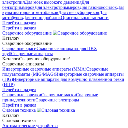
электропил
Для моек высокого давления
Для
бензотриммеров
Для электротриммеров
Для газонокосилок
Для
культиваторов и мотоблоков
Для снегоуборщиков
Для
мотобуров
Для зернодробилок
Оригинальные запчасти
Перейти в раздел
Перейти в раздел
Сварочное оборудование
Каталог
/
Сварочное оборудование
Сварочные краги
Сварочные аппараты для ПВХ
труб
Сварочные аппараты
Каталог
/
Сварочное оборудование
/
Сварочные аппараты
Инверторные сварочные аппараты (ММА)
Сварочные
полуавтоматы (MIG/MAG)
Инверторные сварочные аппараты
(TIG)
Инверторные аппараты для воздушно-плазменной резки
(ИПР)
Перейти в раздел
Сварочные горелки
Сварочные маски
Сварочные
принадлежности
Сварочные электроды
Перейти в раздел
Силовая техника
Каталог
/
Силовая техника
Автоматические устройства