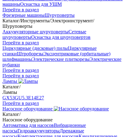
машины
Оснастка для УШМ
Перейти в раздел
Фрезерные машины
Шуруповерты
Каталог
/
Инструменты
/
Электроинструмент
/
Шуруповерты
Аккумуляторные шуруповерты
Сетевые
шуруповерты
Оснастка для шуруповертов
Перейти в раздел
Циркулярные (дисковые) пилы
Циркулярные
станки
Штроборезы
Эксцентриковые (орбитальные)
шлифмашины
Электрические плиткорезы
Электрические
рубанки
Перейти в раздел
Перейти в раздел
Лампы
Каталог
/
Лампы
GX53
GU5.3
Е14
Е27
Перейти в раздел
Насосное оборудование
Каталог
/
Насосное оборудование
Автоматика для насосов
Вибрационные
насосы
Гидроаккумуляторы
Дренажные
насосы
Комплектующие для насосов
Канализационные