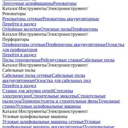
Ленточные шлифмашины
Реноваторы
Каталог
/
Инструменты
/
Электроинструмент
/
Реноваторы
Реноваторы сетевые
Реноваторы аккумуляторные
Перейти в раздел
Отбойные молотки
Отрезные пилы
Перфораторы
Каталог
/
Инструменты
/
Электроинструмент
/
Перфораторы
Перфораторы сетевые
Перфораторы аккумуляторные
Оснастка
для перфораторов
Перейти в раздел
Пилы торцовочные
Рейсмусовые станки
Сабельные пилы
Каталог
/
Инструменты
/
Электроинструмент
/
Сабельные пилы
Сабельные пилы сетевые
Сабельные пилы
аккумуляторные
Оснастка для сабельных пил
Перейти в раздел
Станки для заточки цепей
Степлеры
электрические
Строительные миксеры
Строительные
пылесосы
Термопистолеты и строительные фены
Точильные
станки
Угловые шлифовальные машины
Каталог
/
Инструменты
/
Электроинструмент
/
Угловые шлифовальные машины
Угловые шлифовальные машины сетевые
Угловые
шлифовальные машины аккумуляторные
Полировальные