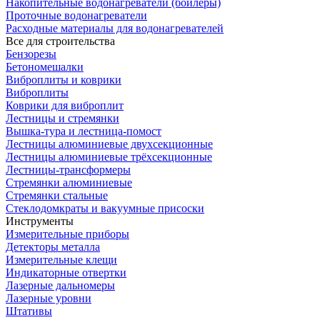
Накопительные водонагреватели (бойлеры)
Проточные водонагреватели
Расходные материалы для водонагревателей
Все для строительства
Бензорезы
Бетономешалки
Виброплиты и коврики
Виброплиты
Коврики для виброплит
Лестницы и стремянки
Вышка-тура и лестница-помост
Лестницы алюминиевые двухсекционные
Лестницы алюминиевые трёхсекционные
Лестницы-трансформеры
Стремянки алюминиевые
Стремянки стальные
Стеклодомкраты и вакуумные присоски
Инструменты
Измерительные приборы
Детекторы металла
Измерительные клещи
Индикаторные отвертки
Лазерные дальномеры
Лазерные уровни
Штативы