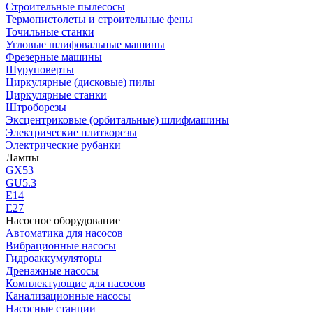
Строительные пылесосы
Термопистолеты и строительные фены
Точильные станки
Угловые шлифовальные машины
Фрезерные машины
Шуруповерты
Циркулярные (дисковые) пилы
Циркулярные станки
Штроборезы
Эксцентриковые (орбитальные) шлифмашины
Электрические плиткорезы
Электрические рубанки
Лампы
GX53
GU5.3
Е14
Е27
Насосное оборудование
Автоматика для насосов
Вибрационные насосы
Гидроаккумуляторы
Дренажные насосы
Комплектующие для насосов
Канализационные насосы
Насосные станции