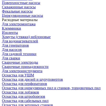
Поверхностные насосы
Скважинные насосы
Фекальные насосы
Циркуляционные насосы
Расходные материалы
Для электромонтажа
Клеммники
Изоленты
Хомуты (стяжки) нейлоновые
Для водонагревателей
Для генераторов
Для насосов
Для садовой техники
Для сварки
Сварочные электроды
Сварочные принадлежности
Для электроинструмента
Оснастка для УШМ
Оснастка для дрелей и шуруповертов
Оснастка для перфораторов
Оснастка для циркулярных пил и станков, торцовочных пил
Оснастка для лобзиков
Оснастка для штроборезов
Оснастка для сабельных пил
Оснастка для заточных станков