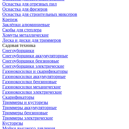
Оснастка для отрезных пил
Оснастка для фрезеров
Оснастка для строительных миксеров
Крепеж
Заклёпки алюминиевые
Скобы для степлера
Хомуты металлические
Леска и диски для триммеров
Садовая техника
Снегоуборщики
Снегоуборщики аккумуляторные
Снегоуборщики бензиновые
Снегоуборщики электрические
Газонокосилки и скарификаторы
Газонокосилки аккумуляторные
Газонокосилки бензиновые
Газонокосилки механические
Газонокосилки электрические
Скарификаторы
Триммеры и кусторезы
Триммеры аккумуляторные
Триммеры бензиновые
Триммеры электрические
Кусторезы
Мойки высокого давления