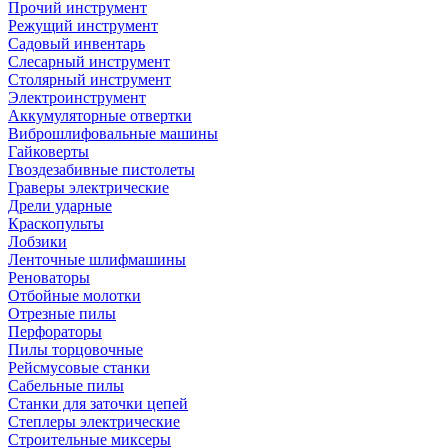
Прочий инструмент
Режущий инструмент
Садовый инвентарь
Слесарный инструмент
Столярный инструмент
Электроинструмент
Аккумуляторные отвертки
Виброшлифовальные машины
Гайковерты
Гвоздезабивные пистолеты
Граверы электрические
Дрели ударные
Краскопульты
Лобзики
Ленточные шлифмашины
Реноваторы
Отбойные молотки
Отрезные пилы
Перфораторы
Пилы торцовочные
Рейсмусовые станки
Сабельные пилы
Станки для заточки цепей
Степлеры электрические
Строительные миксеры